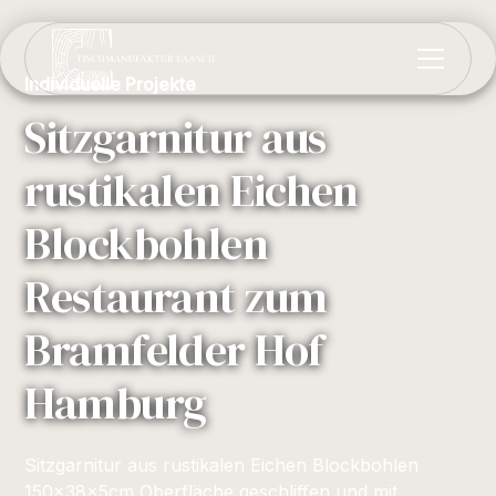
Individuelle Projekte
Sitzgarnitur aus
rustikalen Eichen
Blockbohlen
Restaurant zum
Bramfelder Hof
Hamburg
Sitzgarnitur aus rustikalen Eichen Blockbohlen
150x38x5cm Oberfläche geschliffen und mit