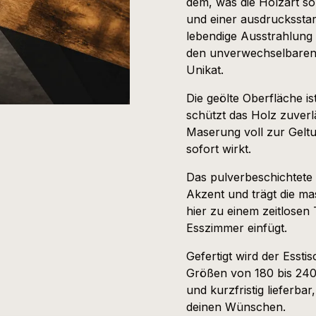
dem, was die Holzart so
und einer ausdrucksstar
lebendige Ausstrahlung 
den unverwechselbaren 
Unikat.
Die geölte Oberfläche i
schützt das Holz zuverl
Maserung voll zur Geltu
sofort wirkt.
Das pulverbeschichtete
Akzent und trägt die mas
hier zu einem zeitlosen 
Esszimmer einfügt.
Gefertigt wird der Essti
Größen von 180 bis 240 
und kurzfristig lieferba
deinen Wünschen.