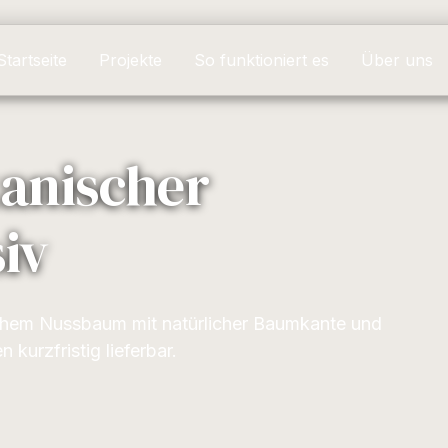
Startseite
Projekte
So funktioniert es
Über uns
kanischer
iv
schem Nussbaum mit natürlicher Baumkante und
 kurzfristig lieferbar.