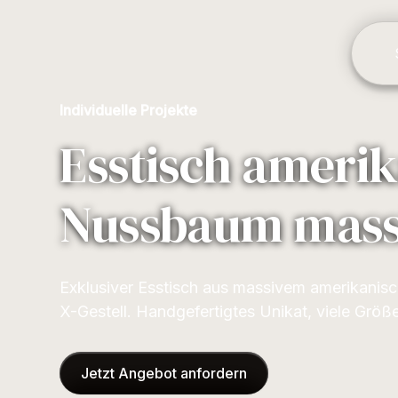
Individuelle Projekte
Esstisch ameri
Nussbaum mass
Exklusiver Esstisch aus massivem amerikani
X-Gestell. Handgefertigtes Unikat, viele Größen
Jetzt Angebot anfordern