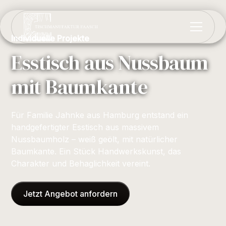
Individuelle Projekte
Esstisch aus Nussbaum
mit Baumkante
Für Familie Jahnke aus Hamburg entstand ein
handgefertigter Esstisch aus massivem
Nussbaumholz – weiß geölt, mit natürlicher
Baumkante. Ein Stück Handwerkskunst, das
Charakter und Behaglichkeit vereint.
Jetzt Angebot anfordern