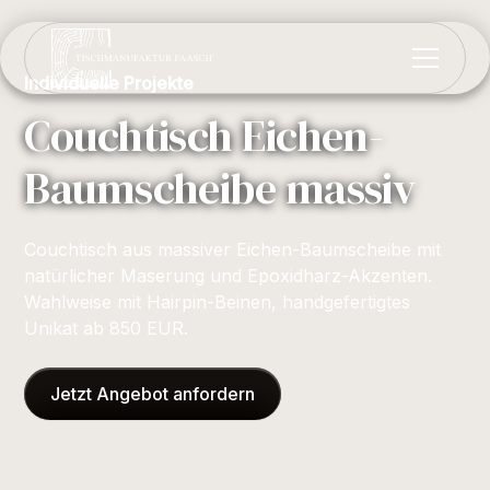
Individuelle Projekte
Couchtisch Eichen-
Baumscheibe massiv
Couchtisch aus massiver Eichen-Baumscheibe mit
natürlicher Maserung und Epoxidharz-Akzenten.
Wahlweise mit Hairpin-Beinen, handgefertigtes
Unikat ab 850 EUR.
Jetzt Angebot anfordern