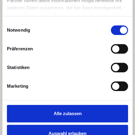
Partner führen diese Informationen möglicherweise mit
weiteren Daten zusammen, die Sie ihnen bereitgestellt
haben oder die sie im Rahmen Ihrer Nutzung der Dienste
gesammelt haben.
Bilder Galerie
Einwilligungsauswahl
Notwendig
So wird aus einem Baum dein Traumtisch
Präferenzen
Statistiken
Marketing
Alle zulassen
Auswahl erlauben