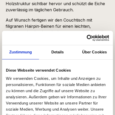
Holzstruktur sichtbar hervor und schützt die Eiche
zuverlässig im täglichen Gebrauch.
Auf Wunsch fertigen wir den Couchtisch mit
filigranen Hairpin-Beinen für einen leichten,
modernen Look oder mit einem passenden Gestell
nach deiner Vorstellung. Jeder Tisch ist ein
Einzelstück aus unserer Werkstatt in Hamburg, da
jede Baumscheibe anders gewachsen ist.
Zustimmung
Details
Über Cookies
Maße
Durchmesser: 90 bis 105 cm Stärke: 12 cm
Diese Webseite verwendet Cookies
Preis:
ab 850 EUR
Wir verwenden Cookies, um Inhalte und Anzeigen zu
Andere Ausführungen und Gestelle sind auf Anfrage
personalisieren, Funktionen für soziale Medien anbieten
erhältlich. Sprich uns einfach an.
zu können und die Zugriffe auf unsere Website zu
analysieren. Außerdem geben wir Informationen zu Ihrer
Verwendung unserer Website an unsere Partner für
soziale Medien, Werbung und Analysen weiter. Unsere