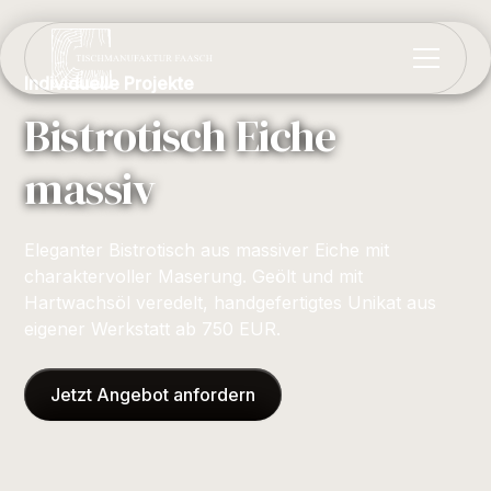
Individuelle Projekte
Bistrotisch Eiche
massiv
Eleganter Bistrotisch aus massiver Eiche mit
charaktervoller Maserung. Geölt und mit
Hartwachsöl veredelt, handgefertigtes Unikat aus
eigener Werkstatt ab 750 EUR.
Jetzt Angebot anfordern